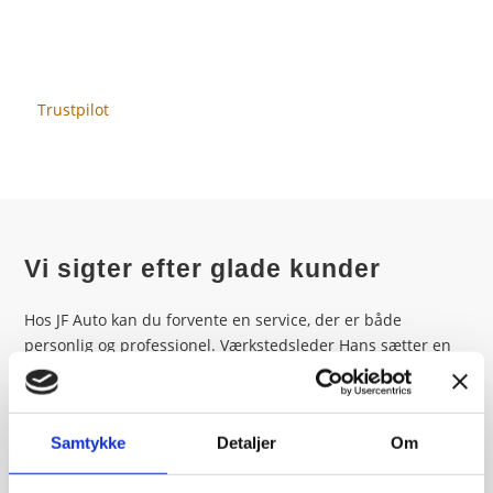
Trustpilot
Vi sigter efter glade kunder
Hos JF Auto kan du forvente en service, der er både
personlig og professionel. Værkstedsleder Hans sætter en
ære i at skabe gode relationer med vores kunder og
forsøger altid at give en positiv oplevelse hver gang, du
besøger os. Vi tager os tid til at forklare, hvad der skal gøres
Samtykke
Detaljer
Om
ved din bil, og vi sikrer altid gennemsigtighed omkring
prisen. Der er ingen skjulte gebyrer – du får fuldt overblik