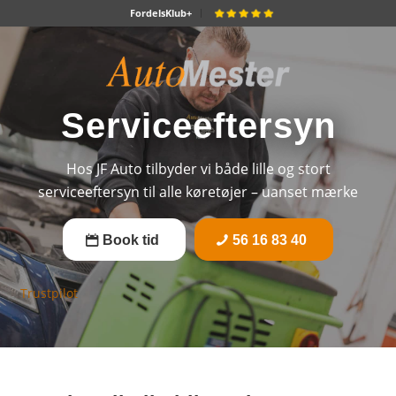
FordelsKlub+
Serviceeftersyn
Hos JF Auto tilbyder vi både lille og stort
serviceeftersyn til alle køretøjer – uanset mærke
Book tid
56 16 83 40
Trustpilot