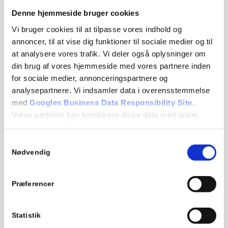
inden arbejdet udføres.
Denne hjemmeside bruger cookies
Er du FordelsKunde? Så kan du spare 5% på fremtidige
Vi bruger cookies til at tilpasse vores indhold og
reparationer. Det er en nem og overskuelig måde at holde
annoncer, til at vise dig funktioner til sociale medier og til
din bil i topform og samtidig spare penge. Derfor kan du
at analysere vores trafik. Vi deler også oplysninger om
med fordel vælge os, når din bil trænger til et
din brug af vores hjemmeside med vores partnere inden
serviceeftersyn.
for sociale medier, annonceringspartnere og
analysepartnere. Vi indsamler data i overensstemmelse
Book tid til serviceeftersyn
med
Googles Business Data Responsibility Site
.
Vores partnere kan kombinere disse data med andre
oplysninger, du har givet dem, eller som de har indsamlet
Har du brug for et serviceeftersyn?
Book tid
via vores online
formular. Du kan ringe til os på
56 16 83 40
, skrive til os på
fra din brug af deres tjenester.
Samtykkevalg
mail
bogholderi@jfauto.dk
eller udfylde vores
Nødvendig
kontaktformular
, hvis du har spørgsmål. Vi vender tilbage
Se Cookie & Privatlivspolitik
her
snarest.
Præferencer
Online booking
Statistik