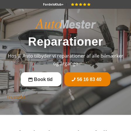
FordelsKlub+
Reparationer
Hos JF Auto tilbyder vi reparationer af alle bilmærker
og årgange
Book tid
56 16 83 40
Trustpilot