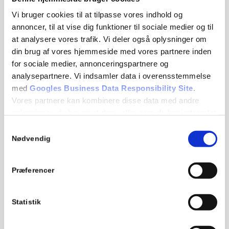
Vi tilbyder nem tidsbestilling online og gennemskuelige
Vi bruger cookies til at tilpasse vores indhold og
priser – der er ingen skjulte gebyrer, og du får altid fuldt
annoncer, til at vise dig funktioner til sociale medier og til
overblik, inden arbejdet går i gang. Derfor kan du med
at analysere vores trafik. Vi deler også oplysninger om
fordel vælge JF Auto, når din bil skal til reparation.
din brug af vores hjemmeside med vores partnere inden
for sociale medier, annonceringspartnere og
analysepartnere. Vi indsamler data i overensstemmelse
Book tid i dag
med
Googles Business Data Responsibility Site
.
Vores partnere kan kombinere disse data med andre
Har du brug for reparation af din bil?
Book tid online
. Har
oplysninger, du har givet dem, eller som de har indsamlet
du spørgsmål? Ring til os på
56 16 83 40
, skriv til os på mail
fra din brug af deres tjenester.
Samtykkevalg
bogholderi@jfauto.dk
eller udfyld vores
kontaktformular
. Vi
Nødvendig
vender tilbage hurtigt.
Se Cookie & Privatlivspolitik
her
Præferencer
Online booking
Statistik